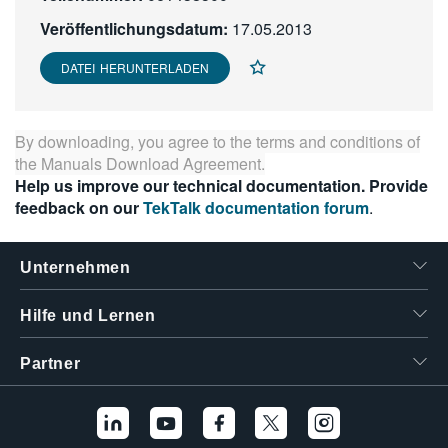
繁體中文
Veröffentlichungsdatum:
17.05.2013
DATEI HERUNTERLADEN
By downloading, you agree to the terms and conditions of
the
Manuals Download Agreement
.
Help us improve our technical documentation. Provide
feedback on our
TekTalk documentation forum
.
Unternehmen
Hilfe und Lernen
Partner