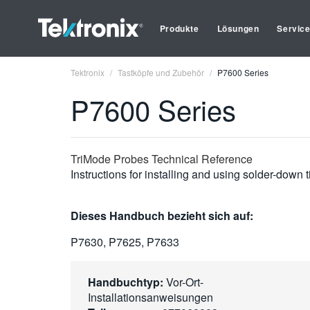
Produkte
Lösungen
Servic
Tektronix
Tastköpfe und Zubehör
P7600 Series
P7600 Series
TriMode Probes Technical Reference
Instructions for installing and using solder-down
Dieses Handbuch bezieht sich auf:
P7630, P7625, P7633
Handbuchtyp:
Vor-Ort-
Installationsanweisungen