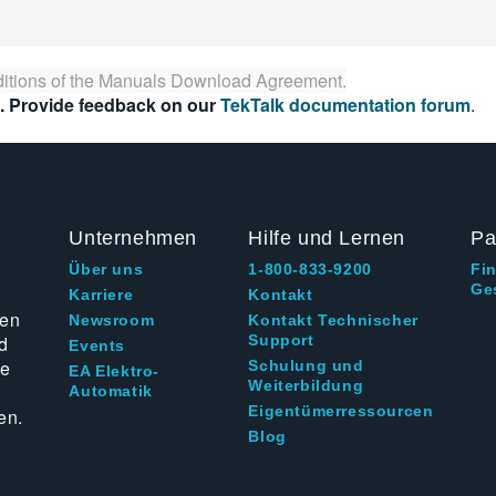
itions of the
Manuals Download Agreement
.
. Provide feedback on our
TekTalk documentation forum
.
Unternehmen
Hilfe und Lernen
Pa
Über uns
1-800-833-9200
Fi
Ge
g
Karriere
Kontakt
ten
Newsroom
Kontakt Technischer
d
Support
Events
ie
Schulung und
EA Elektro-
Weiterbildung
Automatik
Eigentümerressourcen
en.
Blog