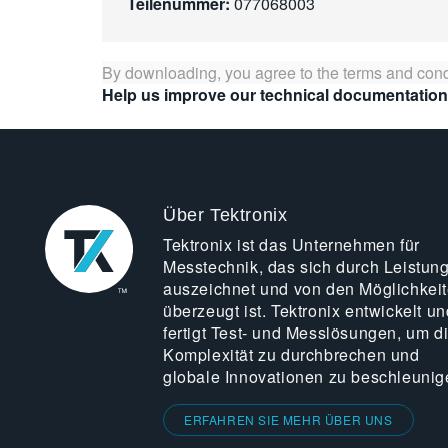
Teilenummer:
077068003
By downloading, you agree to the terms and cond
Help us improve our technical documentation
Über Tektronix
Tektronix ist das Unternehmen für
Messtechnik, das sich durch Leistun
auszeichnet und von den Möglichkei
überzeugt ist. Tektronix entwickelt un
fertigt Test- und Messlösungen, um d
Komplexität zu durchbrechen und
globale Innovationen zu beschleunig
ERFAHREN SIE MEHR ÜBER UNS