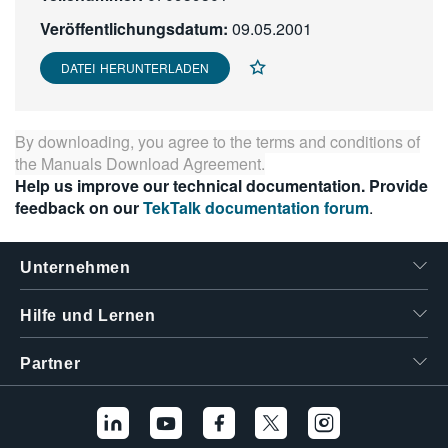
繁體中文
Veröffentlichungsdatum:
09.05.2001
DATEI HERUNTERLADEN
By downloading, you agree to the terms and conditions of
the
Manuals Download Agreement
.
Help us improve our technical documentation. Provide
feedback on our
TekTalk documentation forum
.
Unternehmen
Hilfe und Lernen
Partner