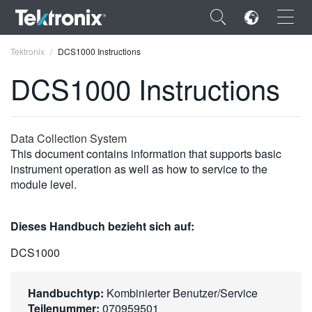
×
Tektronix
DCS1000 Instructions
DCS1000 Instructions
ENGLISH
Data Collection System
This document contains information that supports basic
FRANÇAIS
instrument operation as well as how to service to the
module level.
DEUTSCH
VIỆT NAM
Dieses Handbuch bezieht sich auf:
简体中文
DCS1000
日本語
Handbuchtyp:
Kombinierter Benutzer/Service
한국어
Teilenummer:
070959501