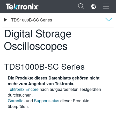
×
Tektronix
TDS1000B-SC Series
Digital Storage Oscilloscopes
Digital Storage
Übersicht
Oscilloscopes
ENGLISH
FRANÇAIS
TDS1000B-SC Series
DEUTSCH
Die Produkte dieses Datenblatts gehören nicht
VIỆT NAM
mehr zum Angebot von Tektronix.
Tektronix Encore
nach aufgearbeiteten Testgeräten
简体中文
durchsuchen.
Garantie-
und
Supportstatus
dieser Produkte
日本語
überprüfen.
한국어