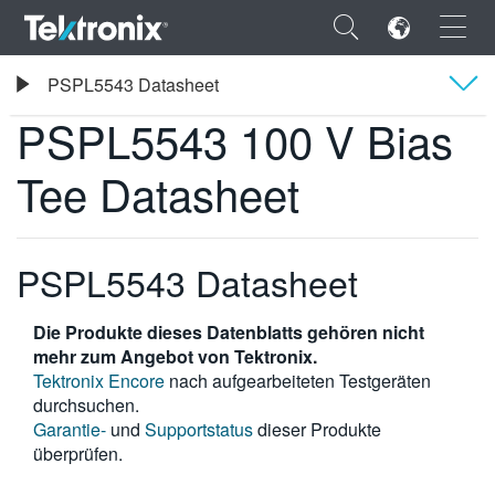
×
Tektronix
PSPL5543 Datasheet
PSPL5543 100 V Bias Tee Datasheet
PSPL5543 100 V Bias
Übersicht
Tee Datasheet
Technische Daten
ENGLISH
FRANÇAIS
PSPL5543 Datasheet
DEUTSCH
Die Produkte dieses Datenblatts gehören nicht
VIỆT NAM
mehr zum Angebot von Tektronix.
Tektronix Encore
nach aufgearbeiteten Testgeräten
简体中文
durchsuchen.
Garantie-
und
Supportstatus
dieser Produkte
日本語
überprüfen.
한국어