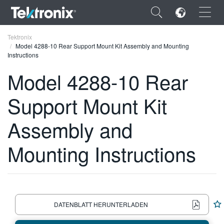
×
Tektronix
Model 4288-10 Rear Support Mount Kit Assembly and Mounting
Instructions
Model 4288-10 Rear
Support Mount Kit
ENGLISH
FRANÇAIS
Assembly and
DEUTSCH
Mounting Instructions
VIỆT NAM
简体中文
日本語
DATENBLATT HERUNTERLADEN
한국어