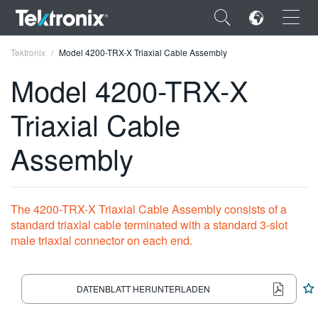
×
Tektronix
Model 4200-TRX-X Triaxial Cable Assembly
Model 4200-TRX-X
Triaxial Cable
ENGLISH
Assembly
FRANÇAIS
DEUTSCH
The 4200-TRX-X Triaxial Cable Assembly consists of a
VIỆT NAM
standard triaxial cable terminated with a standard 3-slot
male triaxial connector on each end.
简体中文
日本語
DATENBLATT HERUNTERLADEN
한국어