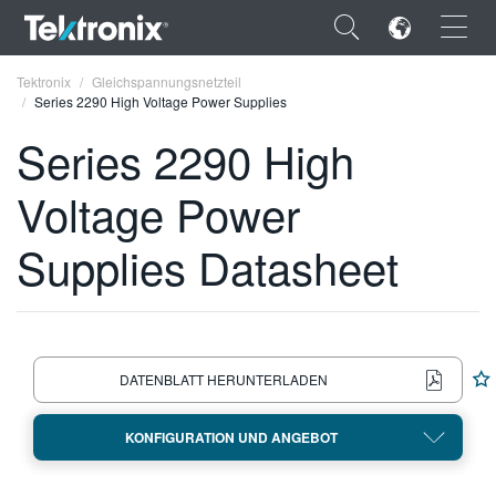
×
Tektronix
Gleichspannungsnetzteil
Series 2290 High Voltage Power Supplies
Series 2290 High
Voltage Power
ENGLISH
Supplies Datasheet
FRANÇAIS
DEUTSCH
VIỆT NAM
DATENBLATT HERUNTERLADEN
简体中文
日本語
KONFIGURATION UND ANGEBOT
한국어