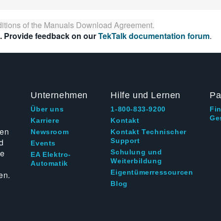
itions of the
Manuals Download Agreement
.
. Provide feedback on our
TekTalk documentation forum
.
Unternehmen
Hilfe und Lernen
Pa
Über uns
1-800-833-9200
Fi
Ge
g
Karriere
Kontakt
ten
Newsroom
Kontakt Technischer
d
Support
Events
ie
Schulung und
EA Elektro-
Weiterbildung
Automatik
Eigentümerressourcen
en.
Blog