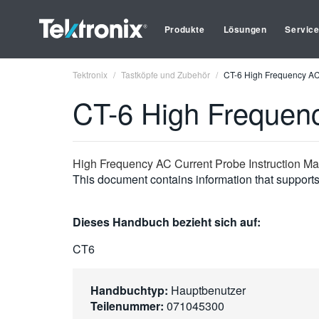
Produkte
Lösungen
Servic
Tektronix
Tastköpfe und Zubehör
CT-6 High Frequency AC
CT-6 High Frequen
High Frequency AC Current Probe Instruction M
This document contains information that supports 
Dieses Handbuch bezieht sich auf:
CT6
Handbuchtyp:
Hauptbenutzer
Teilenummer:
071045300