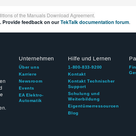
itions of the
Manuals Download Agreement
.
. Provide feedback on our
TekTalk documentation forum
.
Unternehmen
Hilfe und Lernen
Pa
Über uns
1-800-833-9200
Fi
Ge
g
Karriere
Kontakt
ten
Newsroom
Kontakt Technischer
d
Support
Events
ie
Schulung und
EA Elektro-
Weiterbildung
Automatik
Eigentümerressourcen
en.
Blog