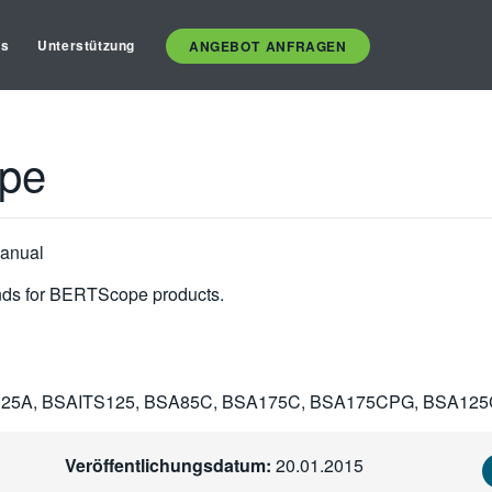
es
Unterstützung
ANGEBOT ANFRAGEN
ope
anual
nds for BERTScope products.
125A, BSAITS125, BSA85C, BSA175C, BSA175CPG, BSA12
Veröffentlichungsdatum:
20.01.2015