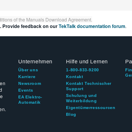
itions of the
Manuals Download Agreement
.
. Provide feedback on our
TekTalk documentation forum
.
Unternehmen
Hilfe und Lernen
Pa
Über uns
1-800-833-9200
Fi
Ge
g
Karriere
Kontakt
ten
Newsroom
Kontakt Technischer
d
Support
Events
ie
Schulung und
EA Elektro-
Weiterbildung
Automatik
Eigentümerressourcen
en.
Blog