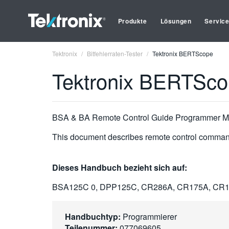
Produkte
Lösungen
Servic
Tektronix
Bitfehlerraten-Tester
Tektronix BERTScope
Tektronix BERTSc
BSA & BA Remote Control Guide Programmer M
This document describes remote control comma
Dieses Handbuch bezieht sich auf:
BSA125C 0, DPP125C, CR286A, CR175A, CR
Handbuchtyp:
Programmierer
Teilenummer:
077069605