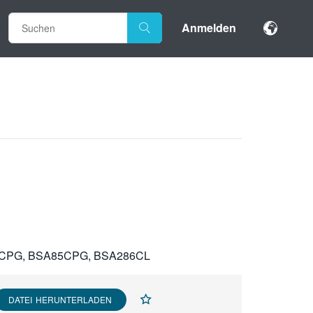
Anmelden
5CPG, BSA85CPG, BSA286CL
DATEI HERUNTERLADEN