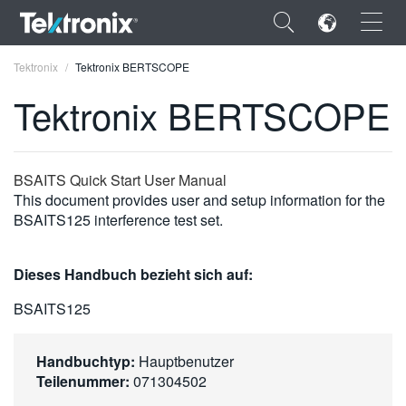
×
Tektronix
Tektronix BERTSCOPE
Tektronix BERTSCOPE
ENGLISH
BSAITS Quick Start User Manual
This document provides user and setup information for the
FRANÇAIS
BSAITS125 interference test set.
DEUTSCH
Dieses Handbuch bezieht sich auf:
VIỆT NAM
BSAITS125
简体中文
日本語
Handbuchtyp:
Hauptbenutzer
Teilenummer:
071304502
한국어