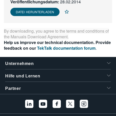
Veröffentlichungsdatum:
28.02.2014
繁體中文
DATEI HERUNTERLADEN
By downloading, you agree to the terms and conditions of
the
Manuals Download Agreement
.
Help us improve our technical documentation. Provide
feedback on our
TekTalk documentation forum
.
Unternehmen
Hilfe und Lernen
Partner