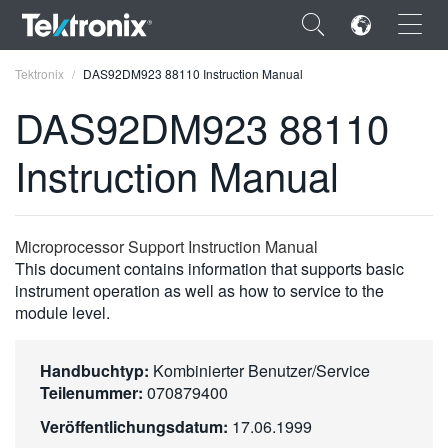
×
Tektronix
DAS92DM923 88110 Instruction Manual
DAS92DM923 88110
Instruction Manual
ENGLISH
FRANÇAIS
Microprocessor Support Instruction Manual
This document contains information that supports basic
DEUTSCH
instrument operation as well as how to service to the
module level.
VIỆT NAM
简体中文
Handbuchtyp:
Kombinierter Benutzer/Service
日本語
Teilenummer:
070879400
Veröffentlichungsdatum:
17.06.1999
한국어