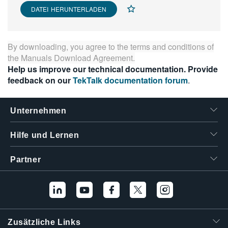
DATEI HERUNTERLADEN
繁體中文
By downloading, you agree to the terms and conditions of
the
Manuals Download Agreement
.
Help us improve our technical documentation. Provide
feedback on our
TekTalk documentation forum
.
Unternehmen
Hilfe und Lernen
Partner
Zusätzliche Links