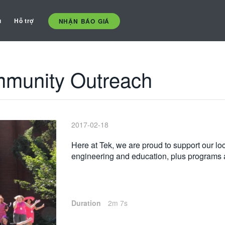
ụ
Hỗ trợ
NHẬN BÁO GIÁ
munity Outreach
2017-02-18
Here at Tek, we are proud to support our l
engineering and education, plus programs 
Duration
2m 7s