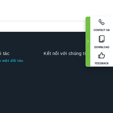
CONTACT US
DOWNLOAD
i tác
Kết nối với chúng tôi
m một đối tác
FEEDBACK