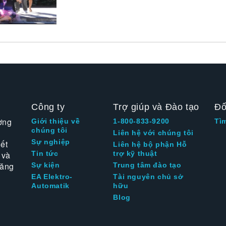
Công ty
Trợ giúp và Đào tạo
Đố
ờng
Giới thiệu về
1-800-833-9200
Tì
chúng tôi
Liên hệ với chúng tôi
Sự nghiệp
ết
Liên hệ bộ phận Hỗ
 và
Tin tức
trợ kỹ thuật
tăng
Sự kiện
Trung tâm đào tạo
EA Elektro-
Tài nguyên chủ sở
Automatik
hữu
Blog