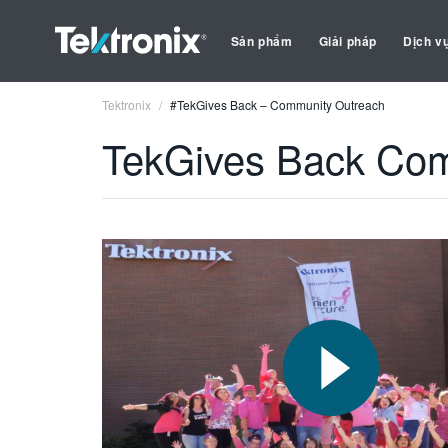
Sản phẩm
Giải pháp
Dịch v
Tektronix
#TekGives Back – Community Outreach
TekGives Back Com