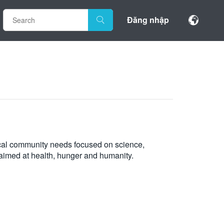
Đăng nhập
ocal community needs focused on science,
aimed at health, hunger and humanity.