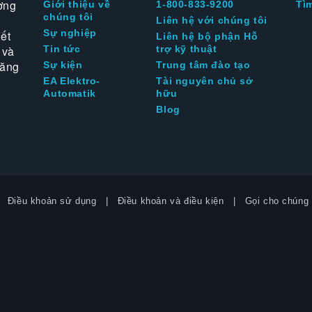
ờng
Giới thiệu về
1-800-833-9200
Tì
chúng tôi
Liên hệ với chúng tôi
Sự nghiệp
ết
Liên hệ bộ phận Hỗ
 và
Tin tức
trợ kỹ thuật
tăng
Sự kiện
Trung tâm đào tạo
EA Elektro-
Tài nguyên chủ sở
Automatik
hữu
Blog
Điều khoản sử dụng
Điều khoản và điều kiện
Gọi cho chúng 