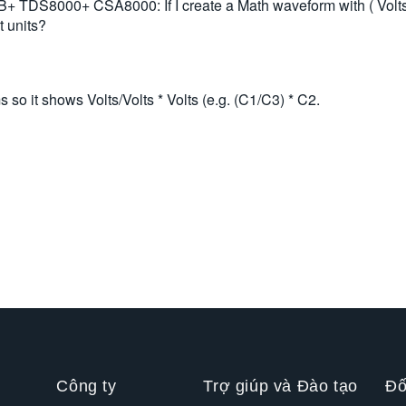
00+ CSA8000: If I create a Math waveform with ( Volts * Vol
t units?
 so it shows Volts/Volts * Volts (e.g. (C1/C3) * C2.
Công ty
Trợ giúp và Đào tạo
Đố