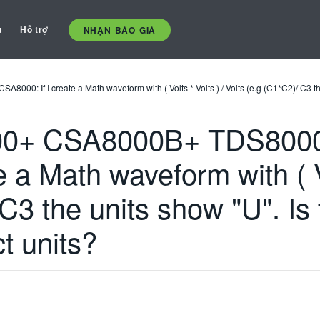
ụ
Hỗ trợ
NHẬN BÁO GIÁ
 I create a Math waveform with ( Volts * Volts ) / Volts (e.g (C1*C2)/ C3 the u
0+ CSA8000B+ TDS800
 a Math waveform with ( Vo
 C3 the units show "U". I
ct units?