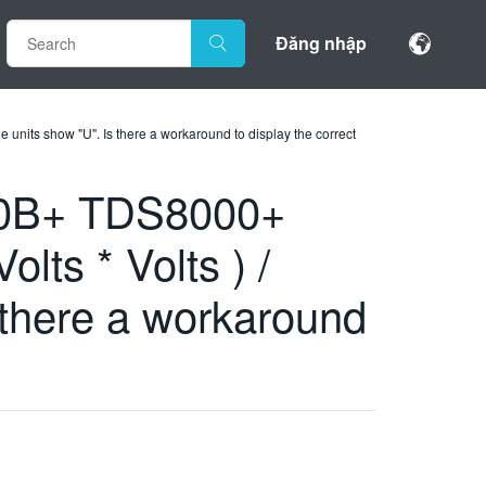
Đăng nhập
nits show "U". Is there a workaround to display the correct
0B+ TDS8000+
lts * Volts ) /
s there a workaround