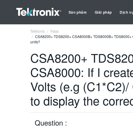
Sản phẩm
Giải pháp
Dịch v
Tektronix
Faqs
CSA8200+ TDS8200+ CSA8000B+ TDS8000B+ TDS8000+ CSA8000: If
units?
CSA8200+ TDS820
CSA8000: If I create
Volts (e.g (C1*C2)/
to display the corre
Question :