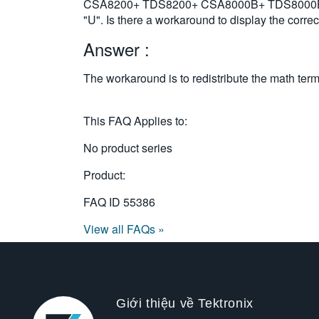
CSA8200+ TDS8200+ CSA8000B+ TDS8000B+ TDS80
"U". Is there a workaround to display the correc
Answer :
The workaround is to redistribute the math terms
This FAQ Applies to:
No product series
Product:
FAQ ID
55386
View all FAQs »
Giới thiệu về Tektronix