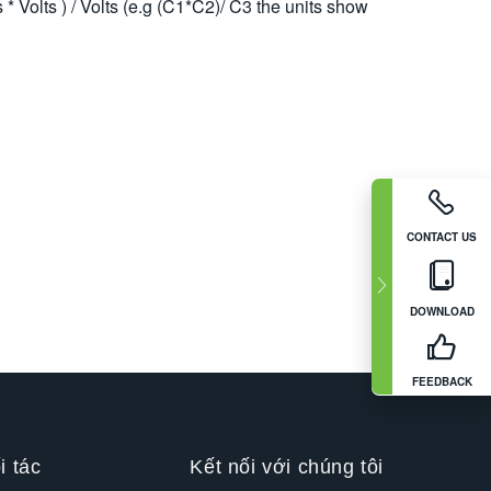
ts ) / Volts (e.g (C1*C2)/ C3 the units show
CONTACT US
DOWNLOAD
FEEDBACK
i tác
Kết nối với chúng tôi