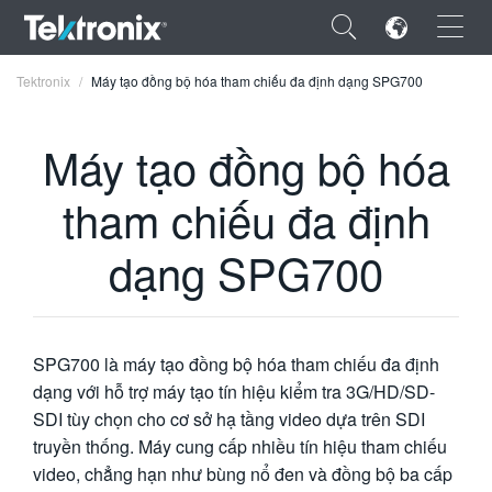
×
Tektronix
Máy tạo đồng bộ hóa tham chiếu đa định dạng SPG700
Máy tạo đồng bộ hóa
tham chiếu đa định
ENGLISH
dạng SPG700
FRANÇAIS
DEUTSCH
VIỆT NAM
SPG700 là máy tạo đồng bộ hóa tham chiếu đa định
简体中文
dạng với hỗ trợ máy tạo tín hiệu kiểm tra 3G/HD/SD-
SDI tùy chọn cho cơ sở hạ tầng video dựa trên SDI
日本語
truyền thống. Máy cung cấp nhiều tín hiệu tham chiếu
한국어
video, chẳng hạn như bùng nổ đen và đồng bộ ba cấp