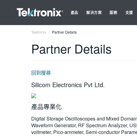
產品
解決方案
服務
支援
Tektronix
Partner Details
Partner Details
回到搜尋
Silicom Electronics Pvt Ltd.
產品專業化
Digital Storage Oscilloscopes and Mixed Domain 
Waveform Generator, RF Spectrum Analyzer, USB
voltmeter, Pico-ammeter, Semi-conductor Paramet