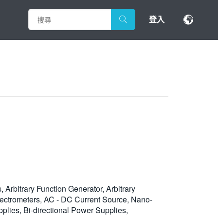
登入
Arbitrary Function Generator, Arbitrary
ctrometers, AC - DC Current Source, Nano-
plies, Bi-directional Power Supplies,