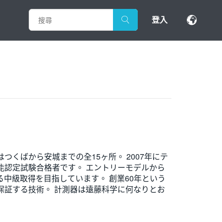
登入
くばから安城までの全15ヶ所。 2007年にテ
能認定試験合格者です。 エントリーモデルから
る中級取得を目指しています。 創業60年という
保証する技術。 計測器は遠藤科学に何なりとお