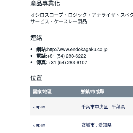
產品專業化
オシロスコープ、ロジック・アナライザ、スペ
サービス、ケースレー製品
連絡
網站:
http://www.endokagaku.co.jp
電話:
+81 (54) 283-6222
傳真:
+81 (54) 283-6107
位置
國家/地區
鄉鎮/市或縣
Japan
千葉市中央区 , 千葉県
Japan
安城市 , 愛知県