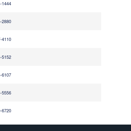
4-1444
5-2880
7-4110
3-5152
3-6107
3-5556
0-6720