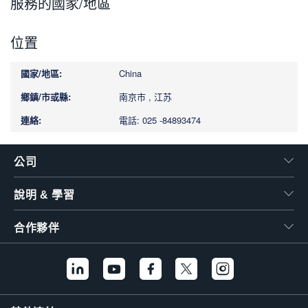
服務的國家/地區
繁體中文
位置
China
南京市 , 江苏
電話: 025 -84893474
公司
說明 & 學習
合作夥伴