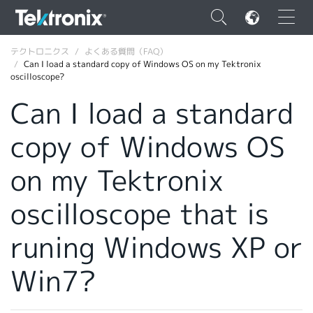
×
テクトロニクス
よくある質問（FAQ）
Can I load a standard copy of Windows OS on my Tektronix
oscilloscope?
Can I load a standard
copy of Windows OS
ENGLISH
FRANÇAIS
on my Tektronix
DEUTSCH
oscilloscope that is
VIỆT NAM
runing Windows XP or
简体中文
Win7?
日本語
韓国語