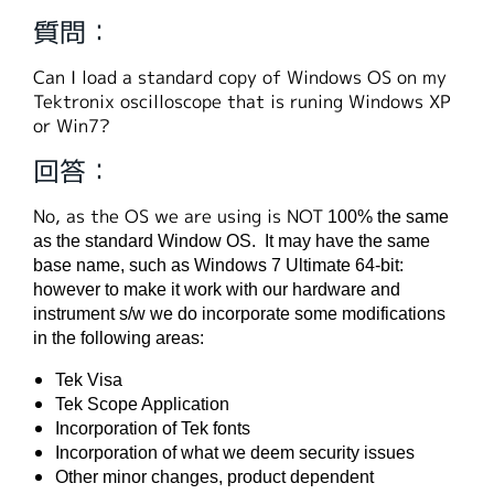
繁體中文
質問：
Can I load a standard copy of Windows OS on my
Tektronix oscilloscope that is runing Windows XP
or Win7?
回答：
No, as the OS we are using is NOT
100% the same
as the standard Window OS.
It may have the same
base name, such as Windows 7 Ultimate 64-bit:
however to make it work with our hardware and
instrument s/w we do incorporate some modifications
in the following areas:
Tek Visa
Tek Scope Application
Incorporation of Tek fonts
Incorporation of what we deem security issues
Other minor changes, product dependent