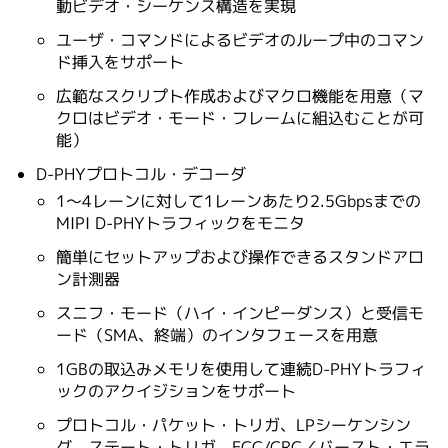
動ビデオ・シーケンス構造を実現
ユーザ・コマンドによるビデオのループ中のコマン
ド挿入をサポート
広範なスクリプト作成およびマクロ機能を用意（マ
クロはビデオ・モード・フレームに組込むことが可
能）
D-PHYプロトコル・デコーダ
1～4レーンに対して1レーンあたり2.5Gbpsまでの
MIPI D-PHYトラフィックをモニタ
簡単にセットアップおよび操作できるスタンドアロ
ン計測器
スニフ・モード（ハイ・インピーダンス）と受信モ
ード（SMA、終端）のインタフェースを用意
1GBの取込みメモリを使用して連続D-PHYトラフィ
ックのアクイジションをサポート
プロトコル・パケット・トリガ、LPシーケンシン
グ、ステート・トリガ、ECC/CRC／バースト・エラ