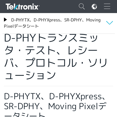
×
テクトロニクス
D-PHYTX、D-PHYXpress、SR-DPHY、Moving
ソフトウェア
D-PHYトランスミッタ・テスト、レシーバ、プロトコル・ソリューション
Pixelデータシート
D-PHYトランスミッ
概要
タ・テスト、レシー
ENGLISH
仕様
バ、プロトコル・ソリ
FRANÇAIS
ご注文の際は以下の型名をご使用ください。
ューション
DEUTSCH
VIỆT NAM
简体中文
D-PHYTX、D-PHYXpress、
日本語
SR-DPHY、Moving Pixelデ
韓国語
ータシート