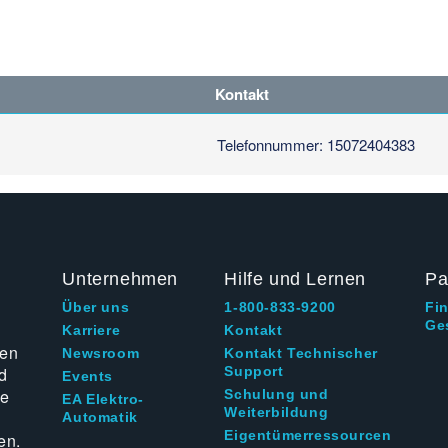
Kontakt
Telefonnummer: 15072404383
Unternehmen
Hilfe und Lernen
Pa
Über uns
1-800-833-9200
Fi
Ge
g
Karriere
Kontakt
ten
Newsroom
Kontakt Technischer
d
Support
Events
ie
Schulung und
EA Elektro-
Weiterbildung
Automatik
Eigentümerressourcen
en.