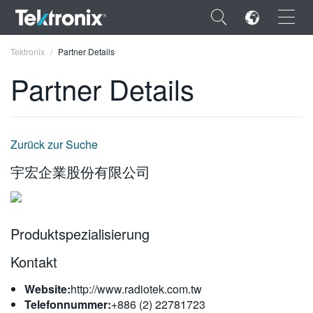
×
Tektronix
Partner Details
Partner Details
ENGLISH
Zurück zur Suche
FRANÇAIS
宇宏企業股份有限公司
DEUTSCH
VIỆT NAM
Produktspezialisierung
简体中文
Kontakt
日本語
Website:
http://www.radiotek.com.tw
한국어
Telefonnummer:
+886 (2) 22781723