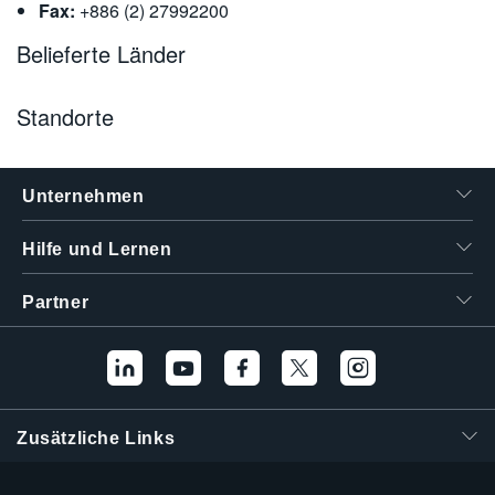
Fax:
+886 (2) 27992200
繁體中文
Belieferte Länder
Standorte
Unternehmen
Hilfe und Lernen
Partner
Zusätzliche Links