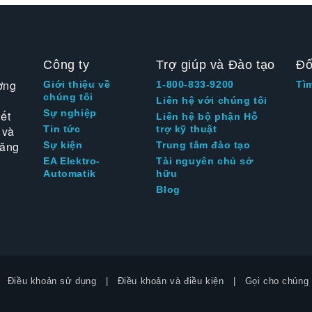
Công ty
Trợ giúp và Đào tạo
Đố
ờng
Giới thiệu về
1-800-833-9200
Tì
chúng tôi
Liên hệ với chúng tôi
Sự nghiệp
ết
Liên hệ bộ phận Hỗ
 và
Tin tức
trợ kỹ thuật
tăng
Sự kiện
Trung tâm đào tạo
EA Elektro-
Tài nguyên chủ sở
Automatik
hữu
Blog
Điều khoản sử dụng
Điều khoản và điều kiện
Gọi cho chúng 