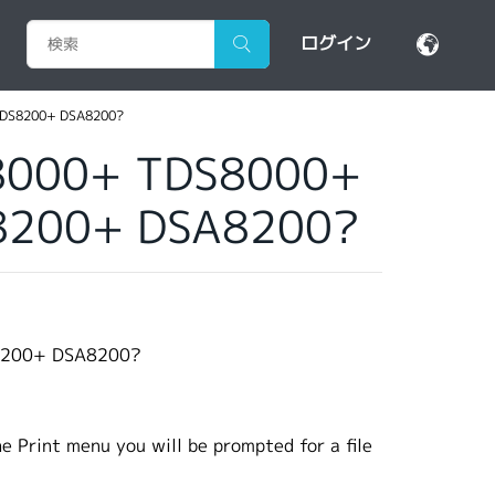
ログイン
TDS8200+ DSA8200?
SA8000+ TDS8000+
8200+ DSA8200?
S8200+ DSA8200?
he Print menu you will be prompted for a file