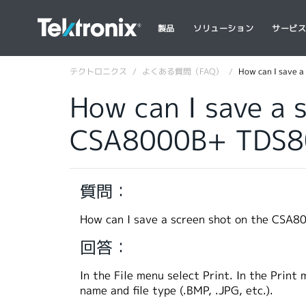
製品
ソリューション
サービ
テクトロニクス
よくある質問（FAQ）
How can I save 
How can I save a
CSA8000B+ TDS8
質問：
How can I save a screen shot on the 
回答：
In the File menu select Print. In the Print
name and file type (.BMP, .JPG, etc.).