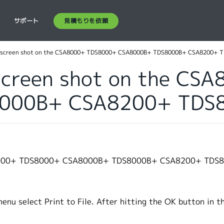
見積もりを依頼
ス
サポート
a screen shot on the CSA8000+ TDS8000+ CSA8000B+ TDS8000B+ CSA8200+ 
 screen shot on the C
000B+ CSA8200+ TDS
CSA8000+ TDS8000+ CSA8000B+ TDS8000B+ CSA8200+ TD
 menu select Print to File. After hitting the OK button in t