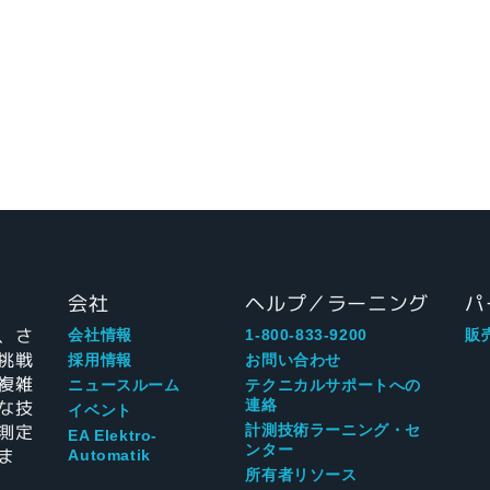
会社
ヘルプ／ラーニング
パ
、さ
会社情報
1-800-833-9200
販
挑戦
採用情報
お問い合わせ
複雑
ニュースルーム
テクニカルサポートへの
な技
連絡
イベント
測定
計測技術ラーニング・セ
EA Elektro-
ンター
ま
Automatik
所有者リソース