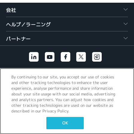
繁體中文
会社
ヘルプ／ラーニング
パートナー
その他のリンク
By continuing to our site, you accept our use of cookies
and other tracking technologies to enhance the user
experience, analyse performance and share information
about your site usage with our social media, advertising
and analytics partners. You can adjust how cookies and
other tracking technologies are used on our website as
described in our Privacy Policy.
OK