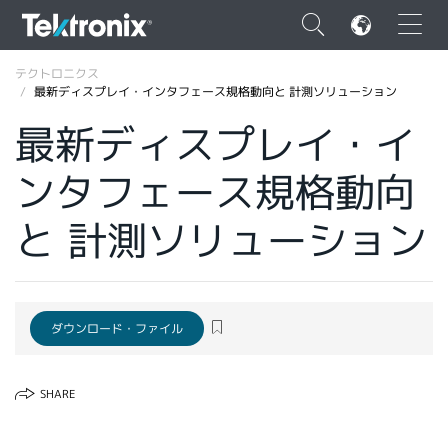
×
テクトロニクス
最新ディスプレイ・インタフェース規格動向と 計測ソリューション
最新ディスプレイ・イ
ンタフェース規格動向
ENGLISH
と 計測ソリューション
FRANÇAIS
DEUTSCH
VIỆT NAM
ダウンロード・ファイル
简体中文
日本語
SHARE
韓国語