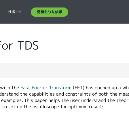
見積もりを依頼
ス
サポート
for TDS
 with the
Fast Fourier Transform
(FFT) has opened up a who
nderstand the capabilities and constraints of both the me
 examples, this paper helps the user understand the theor
to set up the oscilloscope for optimum results.