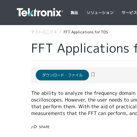
製品
ソリューション
サービ
テクトロニクス
FFT Applications for TDS
FFT Applications 
ダウンロード・ファイル
The ability to analyze the frequency domain
oscilloscopes. However, the user needs to u
that perform them. With the aid of practical
measurements that the FFT can perform, and 
SHARE