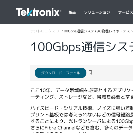
製品
ソリューション
サービ
テクトロニクス
100Gbps通信システムの物理レイヤ・テス
100Gbps通信
ダウンロード・ファイル
ここ10年、データ帯域幅を必要とするアプリケーシ
ーティング、ストレージなど、帯域を必要とする
ハイスピード・シリアル技術、ノイズに強い差
プリント基板では考えられないほどの信号経路長
することにより、光トランシーバによる100Gbp
さらにFibre Channelなどを含む、多くのデータ