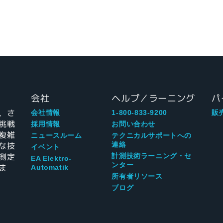
会社
ヘルプ／ラーニング
パ
、さ
会社情報
1-800-833-9200
販
挑戦
採用情報
お問い合わせ
複雑
ニュースルーム
テクニカルサポートへの
な技
連絡
イベント
測定
計測技術ラーニング・セ
EA Elektro-
ンター
ま
Automatik
所有者リソース
ブログ