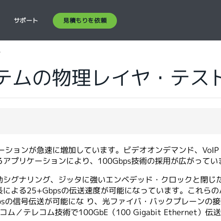
見積もりを依頼
ス
サポート
ト
システムの物理レイヤ・テス
ョンが急速に増加しています。ビデオオンデマンド、VoIP（Voi
アプリケーションにより、100Gbps技術の採用が広がってい
動シグナリング、ジッタに強いエンベデッド・クロックと閉じ
による25+Gbpsの伝送速度が可能になっています。これら
sの信号伝送が可能にな り、光ファイバ・バックプレーンの接続が可
コム／テレコム技術で100GbE（100 Gigabit Etherne