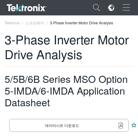
×
Tektronix
소프트웨어
3-Phase Inverter Motor Drive Analysis
3-Phase Inverter Motor
Drive Analysis
ENGLISH
FRANÇAIS
5/5B/6B Series MSO Option
DEUTSCH
5-IMDA/6-IMDA Application
VIỆT NAM
Datasheet
简体中文
日本語
데이터시트 다운로드
한국어