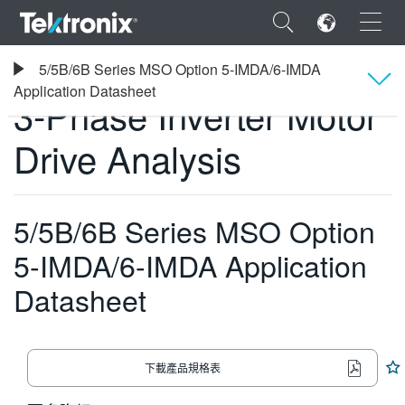
×
Tektronix
5/5B/6B Series MSO Option 5-IMDA/6-IMDA
軟體
3-Phase Inverter Motor Drive Analysis
Application Datasheet
3-Phase Inverter Motor
概要
Drive Analysis
ENGLISH
FRANÇAIS
5/5B/6B Series MSO Option
DEUTSCH
5-IMDA/6-IMDA Application
VIỆT NAM
Datasheet
简体中文
日本語
下載產品規格表
한국어