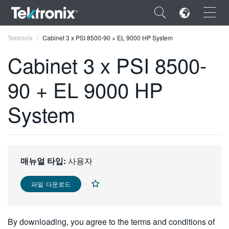
×
Tektronix
Cabinet 3 x PSI 8500-90 + EL 9000 HP System
Cabinet 3 x PSI 8500-
90 + EL 9000 HP
ENGLISH
System
FRANÇAIS
DEUTSCH
VIỆT NAM
매뉴얼 타입:
사용자
简体中文
파일 다운로드
日本語
한국어
By downloading, you agree to the terms and conditions of