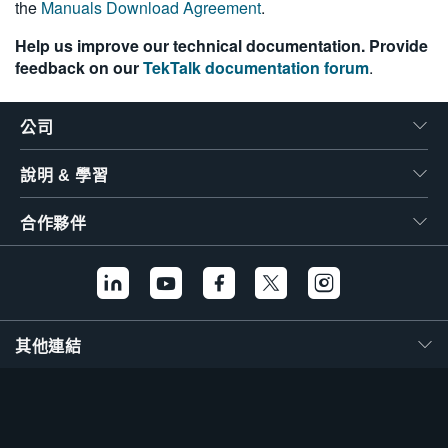
the
Manuals Download Agreement
.
繁體中文
Help us improve our technical documentation. Provide
feedback on our
TekTalk documentation forum
.
公司
說明 & 學習
合作夥伴
其他連結