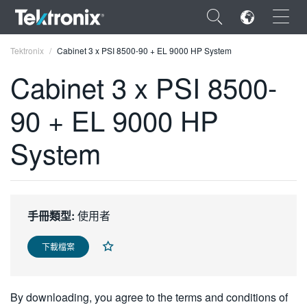
×
Tektronix
Cabinet 3 x PSI 8500-90 + EL 9000 HP System
Cabinet 3 x PSI 8500-
90 + EL 9000 HP
ENGLISH
System
FRANÇAIS
DEUTSCH
VIỆT NAM
手冊類型:
使用者
简体中文
下載檔案
日本語
한국어
By downloading, you agree to the terms and conditions of