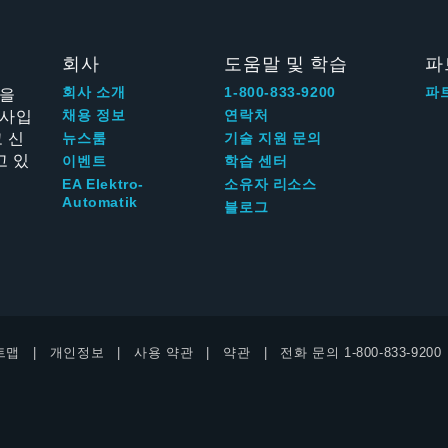
회사
도움말 및 학습
파
신을
회사 소개
1-800-833-9200
파
회사입
채용 정보
연락처
 신
뉴스룸
기술 지원 문의
고 있
이벤트
학습 센터
EA Elektro-
소유자 리소스
Automatik
블로그
트맵
개인정보
사용 약관
약관
전화 문의
1-800-833-9200