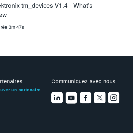
ektronix tm_devices V1.4 - What's
ew
rée
3m 47s
rtenaires
Communiquez avec nous
ouver un partenaire