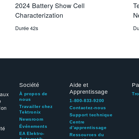
2024 Battery Show Cell
T
Characterization
N
Durée
42s
Du
Société
Aide et
Pa
Apprentissage
 aux
À propos de
Tr
nous
e
1-800-833-9200
Travailler chez
ion
Contactez-nous
Tektronix
Support technique
Newsroom
Centre
Événements
ité
d'apprentissage
EA Elektro-
Ressources du