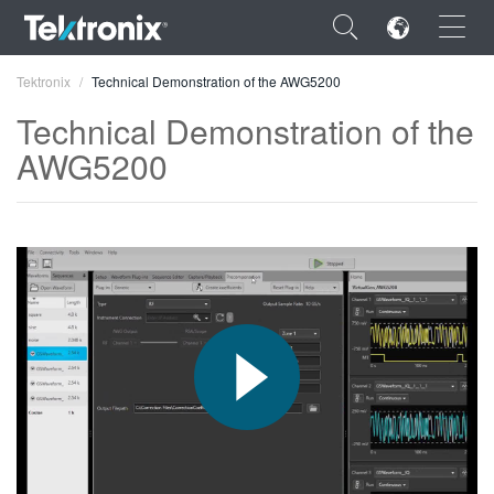
×
Tektronix
Technical Demonstration of the AWG5200
Technical Demonstration of the
AWG5200
ENGLISH
FRANÇAIS
DEUTSCH
VIỆT NAM
简体中文
日本語
한국어