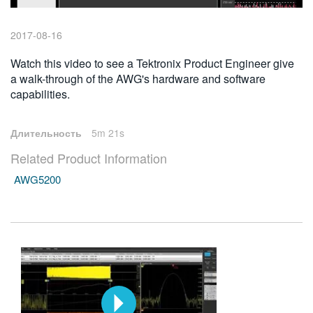
繁體中文
2017-08-16
Watch this video to see a Tektronix Product Engineer give
a walk-through of the AWG's hardware and software
capabilities.
Длительность
5m 21s
Related Product Information
AWG5200