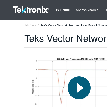
Решения
обслуживание
П
Tektronix
Tek’s Vector Network Analyzer: How Does It Comp
Teks Vector Netwo