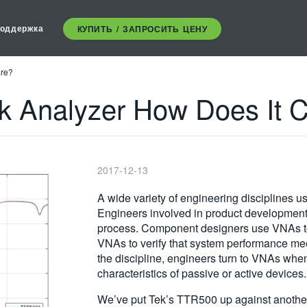
оддержка
КУПИТЬ / ЗАПРОСИТЬ ЦЕНУ
are?
rk Analyzer How Does It
2017-12-13
A wide variety of engineering disciplines 
Engineers involved in product developmen
process. Component designers use VNAs to
VNAs to verify that system performance me
the discipline, engineers turn to VNAs whe
characteristics of passive or active devices.
We’ve put Tek’s TTR500 up against another 