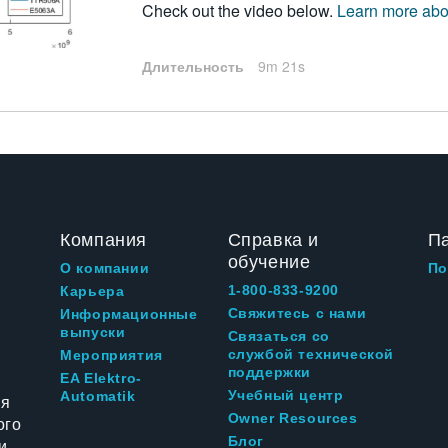
Check out the video below.
Learn more abo
Длительность
9m 21s
Компания
Справка и
П
обучение
О компании
По
1-800-833-9200
Карьера
Свяжитесь с нами
Информационные
выпуски
Связаться со
службой технической
Мероприятия
поддержки
EA Elektro-
Учебный центр
Automatik
ия
Owner Resources
ого
Блог
и