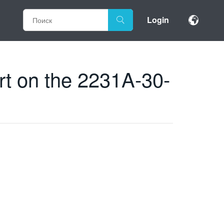
Login
rt on the 2231A-30-