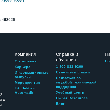
220/2230/2231
в
468026
Компания
Справка и
П
обучение
О компании
По
1-800-833-9200
Карьера
Свяжитесь с нами
Информационные
выпуски
Связаться со
службой технической
Мероприятия
поддержки
EA Elektro-
Учебный центр
Automatik
ия
Owner Resources
ого
Блог
и