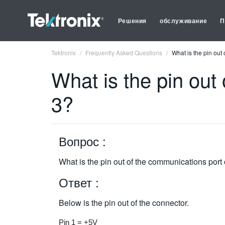
Решения
обслуживание
П
Tektronix
Frequently Asked Questions
What is the pin out
What is the pin out
3?
Вопрос :
What is the pin out of the communications por
Ответ :
Below is the pin out of the connector.
Pin 1 = +5V