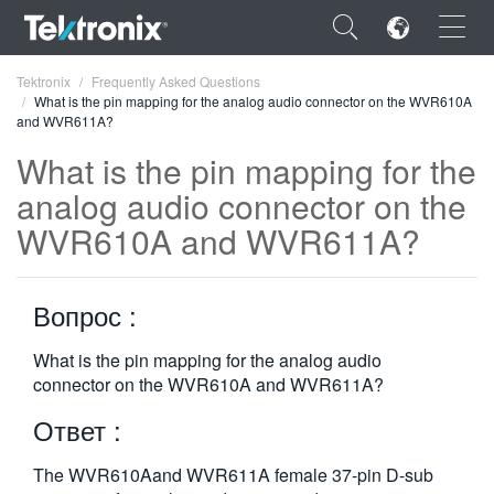
×
Tektronix
Frequently Asked Questions
What is the pin mapping for the analog audio connector on the WVR610A
and WVR611A?
What is the pin mapping for the
analog audio connector on the
ENGLISH
WVR610A and WVR611A?
FRANÇAIS
DEUTSCH
Вопрос :
VIỆT NAM
What is the pin mapping for the analog audio
connector on the WVR610A and WVR611A?
简体中文
Ответ :
日本語
한국어
The WVR610Aand WVR611A female 37-pin D-sub