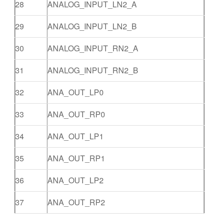
28
ANALOG_INPUT_LN2_A
29
ANALOG_INPUT_LN2_B
30
ANALOG_INPUT_RN2_A
31
ANALOG_INPUT_RN2_B
32
ANA_OUT_LP0
33
ANA_OUT_RP0
34
ANA_OUT_LP1
35
ANA_OUT_RP1
36
ANA_OUT_LP2
37
ANA_OUT_RP2