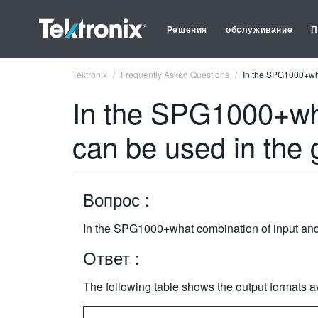
Решения
обслуживание
П
Tektronix
Frequently Asked Questions
In the SPG1000+wha
In the SPG1000+wha
can be used in the 
Вопрос :
In the SPG1000+what combination of input and 
Ответ :
The following table shows the output formats ava