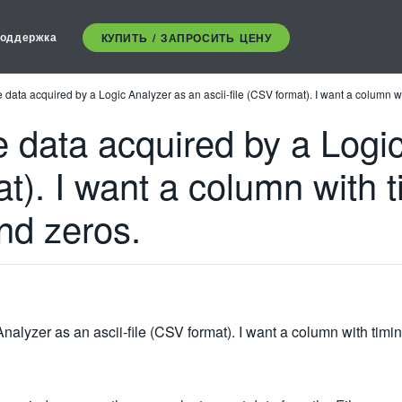
оддержка
КУПИТЬ / ЗАПРОСИТЬ ЦЕНУ
ave data acquired by a Logic Analyzer as an ascii-file (CSV format). I want a column
ve data acquired by a Log
at). I want a column with 
nd zeros.
 Analyzer as an ascii-file (CSV format). I want a column with ti