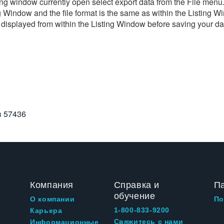
ng window currently open select export data from the File menu. T
ting Window and the file format is the same as within the Listi
 displayed from within the Listing Window before saving your data
в
57436
Компания
Справка и
П
обучение
О компании
По
1-800-833-9200
Карьера
Свяжитесь с нами
Информационные