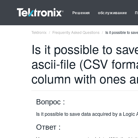
Решения
обслуживание
П
Tektronix
Frequently Asked Questions
Is it possible to s
Is it possible to sa
ascii-file (CSV form
column with ones a
Вопрос :
Is it possible to save data acquired by a Logic
Ответ :