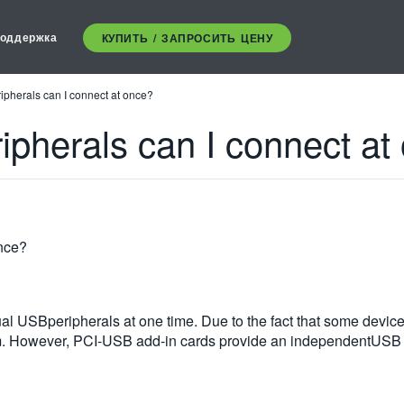
оддержка
КУПИТЬ / ЗАПРОСИТЬ ЦЕНУ
herals can I connect at once?
herals can I connect at
nce?
dual USBperipherals at one time. Due to the fact that some dev
mum. However, PCI-USB add-in cards provide an independentUSB