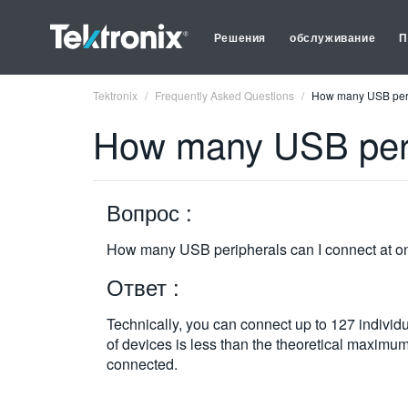
Решения
обслуживание
П
Tektronix
Frequently Asked Questions
How many USB perip
How many USB perip
Вопрос :
How many USB peripherals can I connect at o
Ответ :
Technically, you can connect up to 127 indivi
of devices is less than the theoretical maxi
connected.