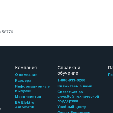
в
52776
Компания
Справка и
П
обучение
О компании
По
1-800-833-9200
Карьера
Свяжитесь с нами
Информационные
выпуски
Связаться со
службой технической
Мероприятия
поддержки
EA Elektro-
Учебный центр
Automatik
ия
Owner Resources