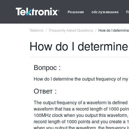
Решения
обслуживание
П
Tektronix
Frequently Asked Questions
How do I determine
How do I determine
Вопрос :
How do I determine the output frequency of m
Ответ :
The output frequency of a waveform is defined
waveform that has a record length of 1000 poin
100MHz clock when you output this waveform, t
record length of 1000 points and you create a 
when you output the waveform, the frequency i