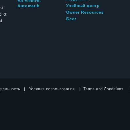
EA Elektro-
Учебный центр
Automatik
ия
Owner Resources
ого
Блог
и
иальность
Условия использования
Terms and Conditions