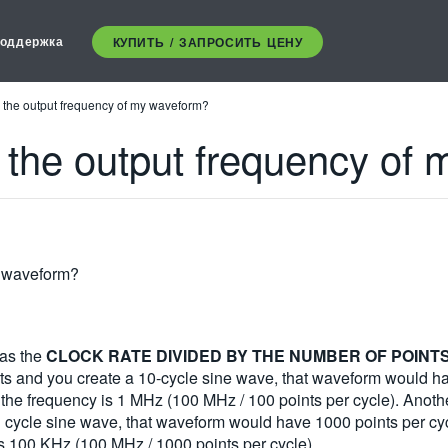
оддержка
КУПИТЬ / ЗАПРОСИТЬ ЦЕНУ
 the output frequency of my waveform?
 the output frequency of
y waveform?
 as the
CLOCK RATE DIVIDED BY THE NUMBER OF POINTS
ts and you create a 10-cycle sine wave, that waveform would hav
he frequency is 1 MHz (100 MHz / 100 points per cycle). Anothe
1 cycle sine wave, that waveform would have 1000 points per cyc
s 100 KHz (100 MHz / 1000 points per cycle).