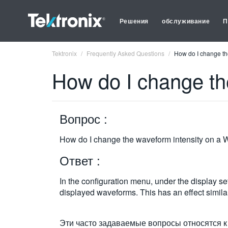
Решения
обслуживание
П
Tektronix
Frequently Asked Questions
How do I change t
How do I change t
Вопрос :
How do I change the waveform intensity on 
Ответ :
In the configuration menu, under the display se
displayed waveforms. This has an effect simila
Эти часто задаваемые вопросы относятся к