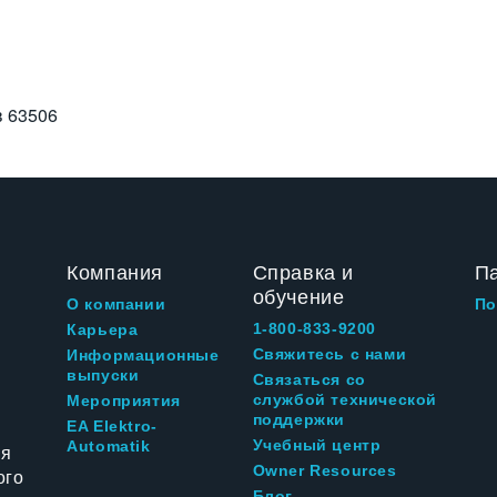
в
63506
Компания
Справка и
П
обучение
О компании
По
1-800-833-9200
Карьера
Свяжитесь с нами
Информационные
выпуски
Связаться со
службой технической
Мероприятия
поддержки
EA Elektro-
Учебный центр
Automatik
ия
Owner Resources
ого
Блог