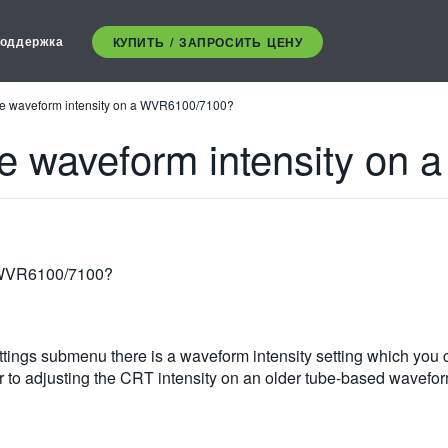
оддержка
КУПИТЬ / ЗАПРОСИТЬ ЦЕНУ
he waveform intensity on a WVR6100/7100?
he waveform intensity on
a WVR6100/7100?
ttings submenu there is a waveform intensity setting which you c
r to adjusting the CRT intensity on an older tube-based wavefo