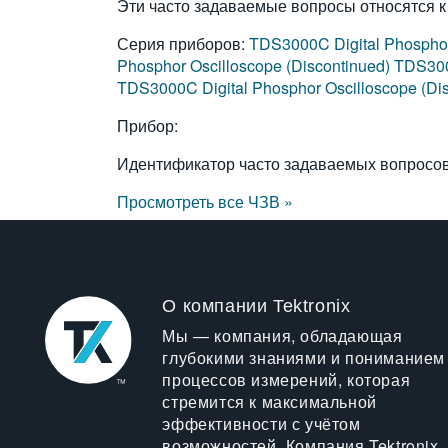
Эти часто задаваемые вопросы относятся к
Серия приборов:
TDS3000C Digital Phosphor
Phosphor Oscilloscope (Discontinued)
TDS300
TDS3000C Digital Phosphor Oscilloscope (Di
Прибор:
Идентификатор часто задаваемых вопросо
Просмотреть все ЧЗВ »
О компании Tektronix
Мы — компания, обладающая
глубокими знаниями и пониманием
процессов измерений, которая
стремится к максимальной
эффективности с учётом
возможностей. Компания Tektronix