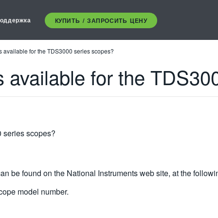
оддержка
КУПИТЬ / ЗАПРОСИТЬ ЦЕНУ
s available for the TDS3000 series scopes?
s available for the TDS30
0 series scopes?
n be found on the National Instruments web site, at the followin
scope model number.