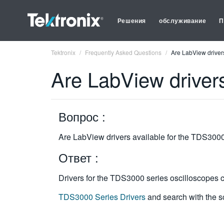
Решения
обслуживание
П
Tektronix
Frequently Asked Questions
Are LabView driver
Are LabView driver
Вопрос :
Are LabView drivers available for the TDS300
Ответ :
Drivers for the TDS3000 series oscilloscopes ca
TDS3000 Series Drivers
and search with the 