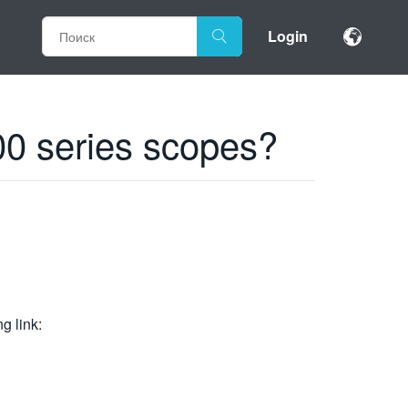
Login
00 series scopes?
g link: