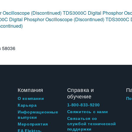
 Oscilloscope (Discontinued)
TDS3000C Digital Phosphor Osci
0C Digital Phosphor Oscilloscope (Discontinued)
TDS3000C Di
scontinued)
в
58036
Компания
Справка и
П
обучение
О компании
По
1-800-833-9200
Карьера
Свяжитесь с нами
Информационные
выпуски
Связаться со
службой технической
Мероприятия
поддержки
EA Elektro-