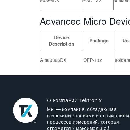
80386DX
PGA-132
sockete
Advanced Micro Devi
Device
Package
Us
Description
Am80386DX
QFP-132
solder
О компании Tektronix
Мы — компания, обладающая
глубокими знаниями и пониманием
процессов измерений, которая
стремится к максимальной