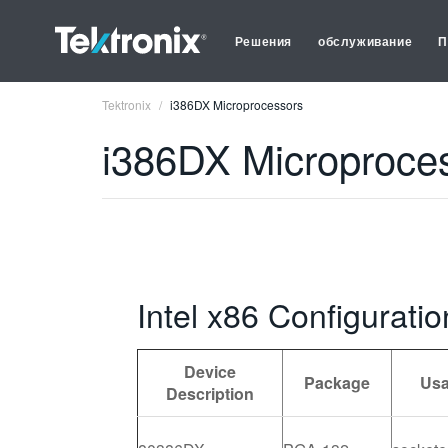
Решения
обслуживание
П
Tektronix
i386DX Microprocessors
i386DX Microproce
Intel x86 Configurati
Device
Package
Us
Description