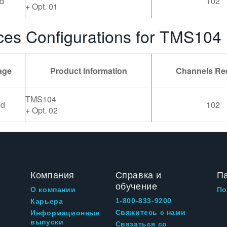
d
102
+ Opt. 01
ces Configurations for TMS104
age
Product Information
Channels Re
TMS104
ed
102
+ Opt. 02
Компания
Справка и
П
обучение
О компании
По
1-800-833-9200
Карьера
Свяжитесь с нами
Информационные
выпуски
Связаться со