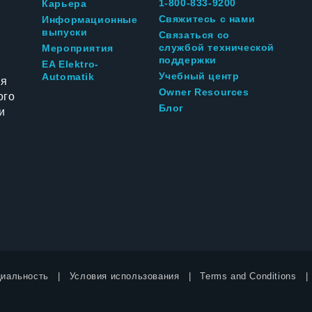
1-800-833-9200
Карьера
Свяжитесь с нами
Информационные
выпуски
Связаться со
службой технической
Мероприятия
поддержки
EA Elektro-
Учебный центр
Automatik
ия
Owner Resources
ого
Блог
и
иальность
Условия использования
Terms and Conditions