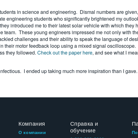
students in science and engineering. Dismal numbers are given, pa
ate engineering students who significantly brightened my outlook 
ey introduced me to their latest solar vehicle with which they h
the team. These young engineers impressed me not only with thei
ey tackled challenges and their ability to speak the language of
in their motor feedback loop using a mixed signal oscilloscope
ss they followed.
Check out the paper here
, and see what I mean
infectious. I ended up taking much more inspiration than I gave.
Компания
Справка и
П
обучение
О компании
По