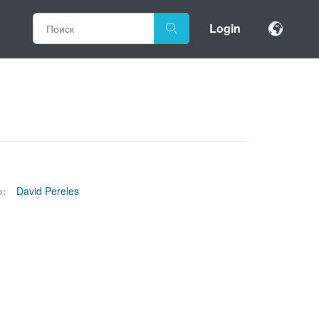
Login
р:
David Pereles