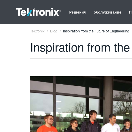
Решения
обслуживание
П
Tektronix
Blog
Inspiration from the Future of Engineering
Inspiration from th