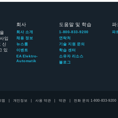
회사
도움말 및 학습
파
신을
회사 소개
1-800-833-9200
파
회사입
채용 정보
연락처
 신
뉴스룸
기술 지원 문의
고 있
이벤트
학습 센터
EA Elektro-
소유자 리소스
Automatik
블로그
트맵
개인정보
사용 약관
약관
전화 문의
1-800-833-9200