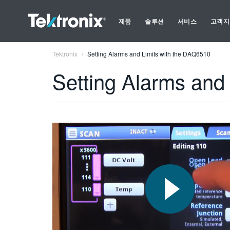
제품
솔루션
서비스
고객지
Tektronix
Setting Alarms and Limits with the DAQ6510
Setting Alarms and