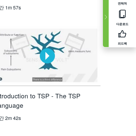
연락처
간
1m 57s
다운로드
피드백
ntroduction to TSP - The TSP
anguage
간
2m 42s