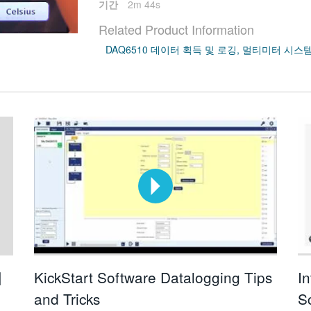
기간
2m 44s
Related Product Information
DAQ6510 데이터 획득 및 로깅, 멀티미터 시스
터
KickStart Software Datalogging Tips
In
and Tricks
Sc