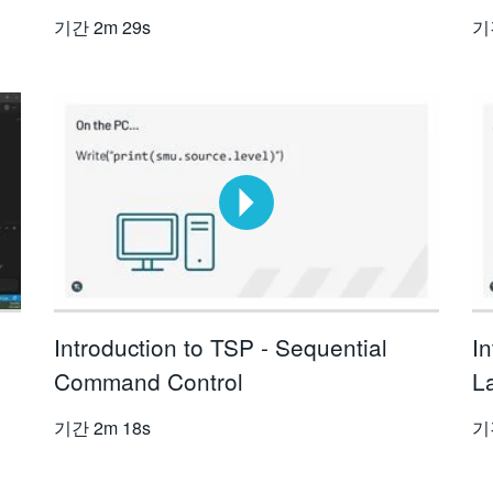
기간
2m 29s
기
Introduction to TSP - Sequential
I
Command Control
L
기간
2m 18s
기