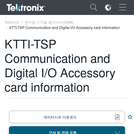
×
Tektronix
벤치탑 디지털 멀티미터(DMM)
KTTI-TSP Communication and Digital I/O Accessory card information
KTTI-TSP
Communication and
ENGLISH
Digital I/O Accessory
FRANÇAIS
card information
DEUTSCH
VIỆT NAM
简体中文
日本語
데이터시트 다운로드
한국어
구성 및 견적 요청