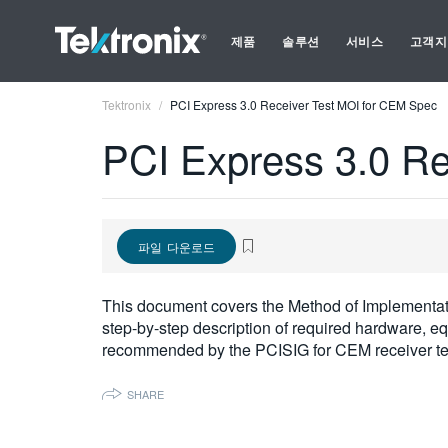
제품
솔루션
서비스
고객지
Tektronix
PCI Express 3.0 Receiver Test MOI for CEM Spec
PCI Express 3.0 Re
파일 다운로드
This document covers the Method of Implementat
step-by-step description of required hardware, equ
recommended by the PCISIG for CEM receiver testi
SHARE