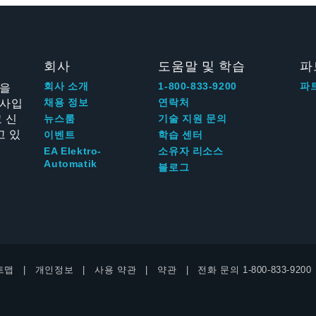
회사
도움말 및 학습
파
신을
회사 소개
1-800-833-9200
파
회사입
채용 정보
연락처
 신
뉴스룸
기술 지원 문의
고 있
이벤트
학습 센터
EA Elektro-
소유자 리소스
Automatik
블로그
트맵
개인정보
사용 약관
약관
전화 문의
1-800-833-9200