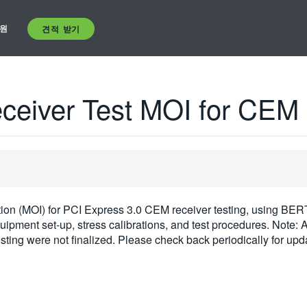
원
견적 받기
ceiver Test MOI for CEM
ion (MOI) for PCI Express 3.0 CEM receiver testing, using BE
ipment set-up, stress calibrations, and test procedures. Note: At
ng were not finalized. Please check back periodically for upda