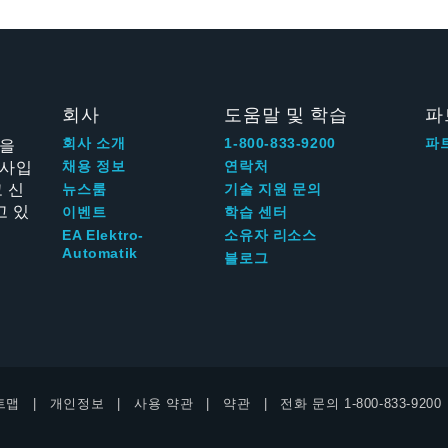
회사
도움말 및 학습
파
신을
회사 소개
1-800-833-9200
파
회사입
채용 정보
연락처
 신
뉴스룸
기술 지원 문의
고 있
이벤트
학습 센터
EA Elektro-
소유자 리소스
Automatik
블로그
트맵
개인정보
사용 약관
약관
전화 문의
1-800-833-9200